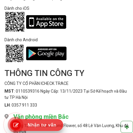
Dành cho iOS
Dành cho Android
THÔNG TIN CÔNG TY
CÔNG TY CỔ PHẦN ICHECK TRACE
MST
: 0110539316 Ngày Cấp: 13/11/2023 Tại Sở Kế hoạch và Đầu
tư TP Hà Nội
LH
: 0357 911 333
Văn phòng miền Bắc
Nhận tư vấn
Tầng 12 Tòa nhà Diamond Flower, số 48 Lê Văn Lương, Khu đô
thị mới